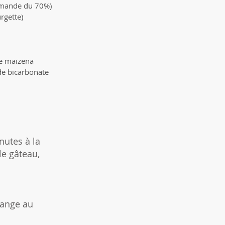
mmande du 70%)
rgette)
e maïzena
 de bicarbonate
nutes à la
le gâteau,
lange au