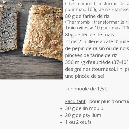
(Thermomix : transformer le s
pour max. 100g de riz - tamise
80 g de farine de riz
(Thermomix : transformer le riz
1min./vitesse 10
pour max. 100
80g de fécule de maïs
2 fois 2 cuillère à café d'huil
de pépin de raisin ou de noi
pincées de farine de riz
350 ml/g d'eau tiède (37-40°
des graines (tournesol, lin, p
une pincée de sel
- un moule de 1,5 L
Facultatif
-
pour plus d'onctuo
30 g de lin moulu
20 g de psyllium
1 ou 2 œufs