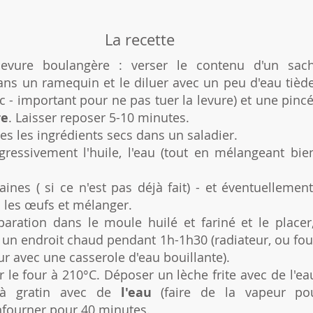
La recette
levure boulangère : verser le contenu d'un sac
ns un ramequin et le diluer avec un peu d'eau tièd
c - important pour ne pas tuer la levure) et une pincé
re
. Laisser reposer 5-10 minutes.
es les ingrédients secs dans un saladier.
gressivement l'huile, l'eau (tout en mélangeant bien
aines ( si ce n'est pas déjà fait) - et éventuellemen
 les œufs et mélanger.
paration dans le moule huilé et fariné et le placer
 un endroit chaud pendant 1h-1h30 (radiateur, ou fou
ur avec une casserole d'eau bouillante).
 le four à 210°C. Déposer un lèche frite avec de l'ea
 à gratin avec de
l'eau
(faire de la vapeur po
Enfourner pour 40 minutes.