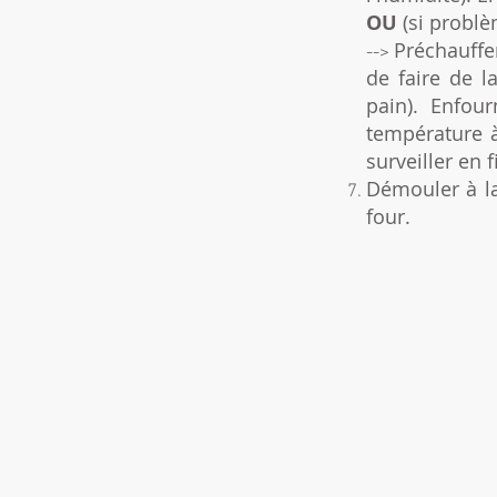
OU
(si problèm
Préchauffer
-->
de faire de l
pain). Enfou
température à
surveiller en 
Démouler à la
four.