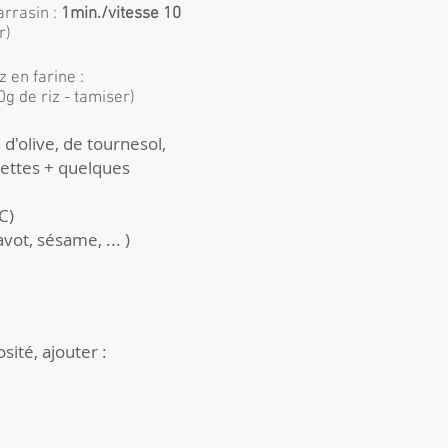
arrasin :
1min./vitesse 10
r)
 en farine :
g de riz - tamiser)
e d'olive, de tournesol,
settes + quelques
C)
avot, sésame, ... )
sité, ajouter :