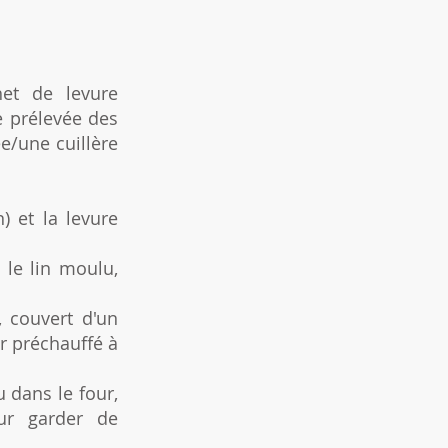
het de levure
e prélevée des
e/une cuillère
) et la levure
t le lin moulu,
, couvert d'un
r préchauffé à
u dans le four,
ur garder de