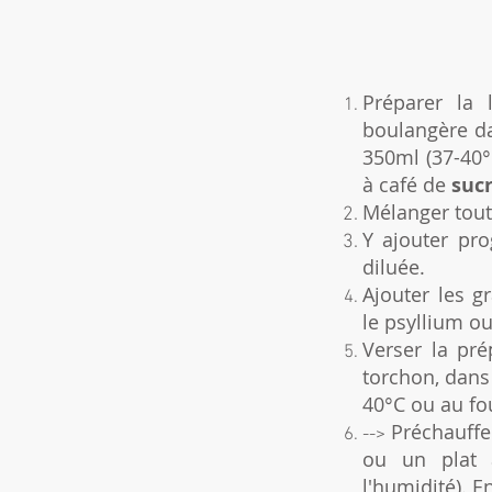
Préparer la 
boulangère da
350ml (37-40°
à café de
suc
Mélanger tout
Y ajouter pro
diluée.
Ajouter les gr
le
psyllium ou
Verser la pré
torchon, dans
40°C ou au fo
Préchauffer
-->
ou un plat
l'humidité). 