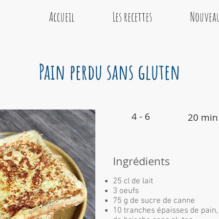
Accueil
Les recettes
Nouveau
Pain perdu sans gluten
4 -
6
20 min
Ingrédients
25 cl de lait
3 oeufs
75 g de sucre de canne
10 tranches épaisses de pain,