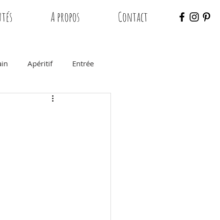
tés
A propos
Contact
ain
Apéritif
Entrée
saire
Chocolat