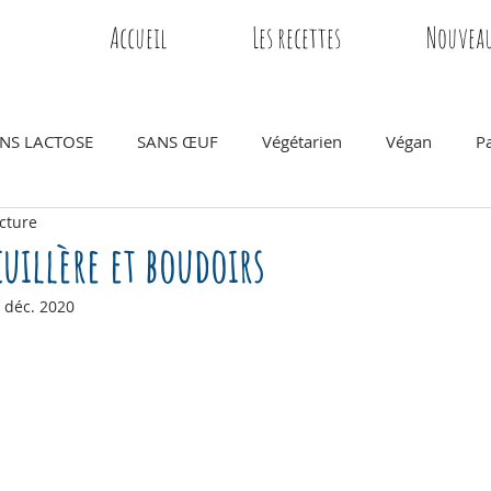
Accueil
Les recettes
Nouveau
NS LACTOSE
SANS ŒUF
Végétarien
Végan
P
cture
euner
Snack - collation
Goûter
Gâteau
Anniver
 cuillère et boudoirs
 déc. 2020