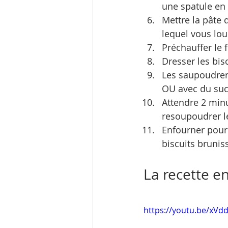
une spatule en 
Mettre la pâte 
lequel vous loup
Préchauffer le 
Dresser les bis
Les saupoudrer 
OU avec du sucr
Attendre 2 minu
resoupoudrer le
Enfourner pour 8
biscuits brunis
La recette en
https://youtu.be/xV