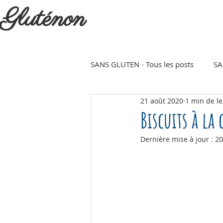
Gluténon
SANS GLUTEN - Tous les posts
SA
21 août 2020
1 min de le
Plat
Dessert
Petit déj
Biscuits à la
Dernière mise à jour :
20
Sucré
Salé
Noël