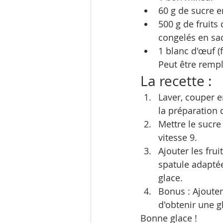
60 g de sucre e
500 g de fruits
congelés en sa
1 blanc d'œuf (f
Peut être remp
La recette :
​Laver, couper 
la préparation d
Mettre le sucre
vitesse 9.
Ajouter les fru
spatule adapté
glace.
Bonus : Ajouter
d'obtenir une g
Bonne glace ! 