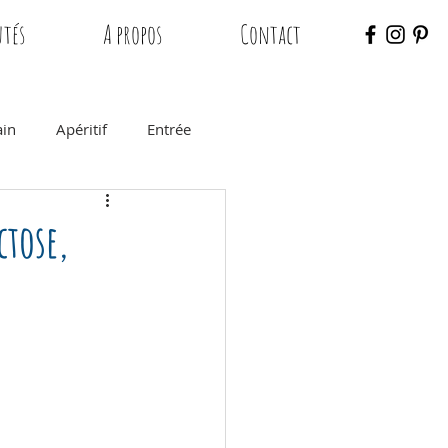
tés
A propos
Contact
ain
Apéritif
Entrée
saire
Chocolat
ctose,