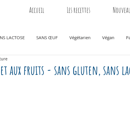
Accueil
Les recettes
Nouveau
NS LACTOSE
SANS ŒUF
Végétarien
Végan
P
ture
euner
Snack - collation
Goûter
Gâteau
Anniver
et aux fruits - sans gluten, sans la