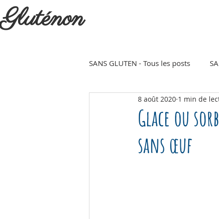
Gluténon
SANS GLUTEN - Tous les posts
SA
8 août 2020
1 min de lec
Plat
Dessert
Petit déj
Glace ou sorb
sans œuf
Sucré
Salé
Noël