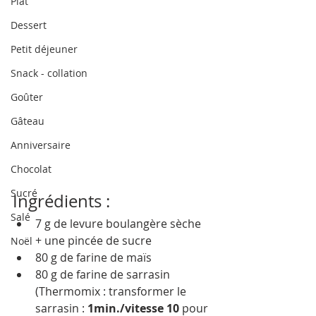
Plat
Dessert
Petit déjeuner
Snack - collation
Goûter
Gâteau
Anniversaire
Chocolat
Sucré
Ingrédients : 
Salé
7 g de levure boulangère sèche 
+ une pincée de sucre
Noël
80 g de farine de maïs
80 g de farine de sarrasin
(Thermomix : transformer le 
sarrasin : 
1min./vitesse 10
 pour 