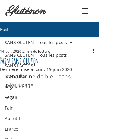
Gluténon
Post
SANS GLUTEN - Tous les posts
14 avr. 2020
2 min de lecture
SANS GLUTEN - Tous les posts
Pain sans gluten
SANS LACTOSE
Dernière mise à jour :
19 juin 2020
SANS ŒUF
sans farine de blé - sans 
pétrissage
Végétarien
Végan
Pain
Apéritif
Entrée