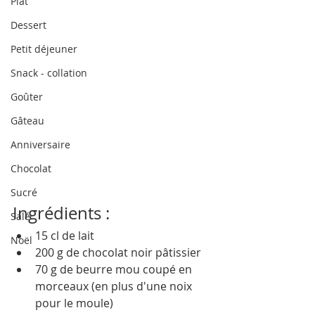
Plat
Dessert
Petit déjeuner
Snack - collation
Goûter
Gâteau
Anniversaire
Chocolat
Sucré
Ingrédients : 
Salé
15 cl de lait
Noël
200 g de chocolat noir pâtissier
70 g de beurre mou coupé en 
morceaux (en plus d'une noix 
pour le moule)