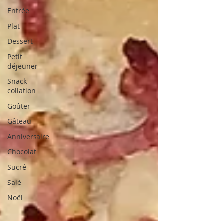
Entrée
Plat
Dessert
Petit
déjeuner
Snack -
collation
Goûter
Gâteau
Anniversaire
Chocolat
Sucré
Salé
Noël