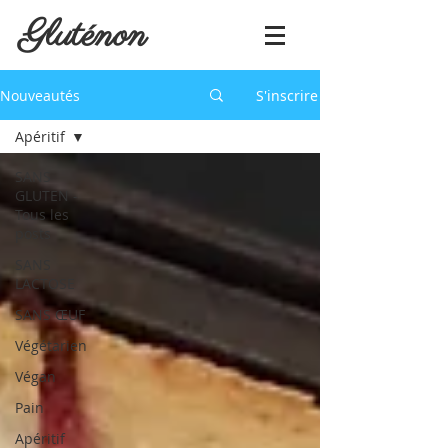
Gluténon
Nouveautés
S'inscrire
Apéritif
SANS
GLUTEN -
Tous les
posts
SANS
LACTOSE
SANS ŒUF
Végétarien
Végan
Pain
Apéritif