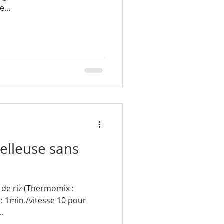
...
elleuse sans
ine de riz (Thermomix :
 : 1min./vitesse 10 pour
..