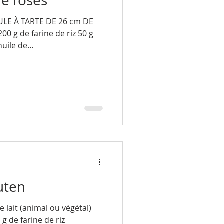
e roses
ULE À TARTE DE 26 cm DE
00 g de farine de riz 50 g
ile de...
uten
l de lait (animal ou végétal)
g de farine de riz