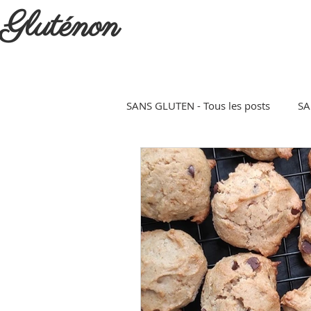
Gluténon
SANS GLUTEN - Tous les posts
SA
Pain
Apéritif
Entrée
Snack - collation
Goûter
Salé
Noël