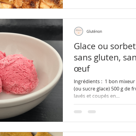
Gluténon
Glace ou sorbet 
sans gluten, san
œuf
Ingrédients : ​​​​​ ​1 bon mix
(ou sucre glace) 500 g de fru
lavés et coupés en...