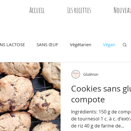
Accueil
Les recettes
Nouveau
NS LACTOSE
SANS ŒUF
Végétarien
Végan
Plat
Dessert
Petit déjeuner
Gluténon
Cookies sans gl
Gâteau
Anniversaire
Chocolat
Sucré
compote
Ingrédients: 150 g de com
de tournesol 1 c. à c. d'extr
de riz 40 g de farine de...