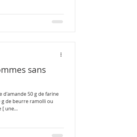
ommes sans
re d'amande 50 g de farine
0 g de beurre ramolli ou
[ une...