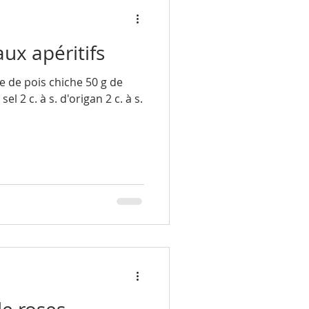
ux apéritifs
rine de pois chiche 50 g de
el 2 c. à s. d'origan 2 c. à s.