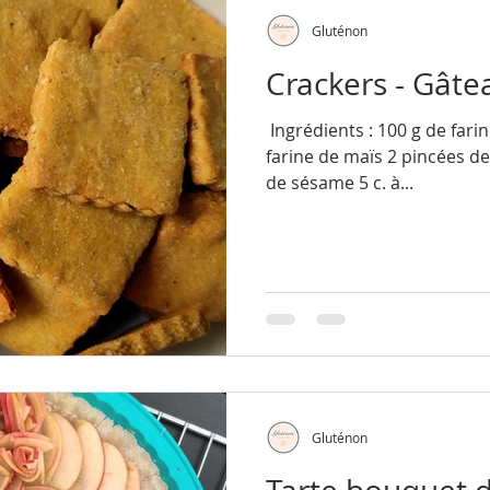
Gluténon
Crackers - Gâtea
​​​​​ Ingrédients : 100 g de fa
farine de maïs 2 pincées de s
de sésame 5 c. à...
Gluténon